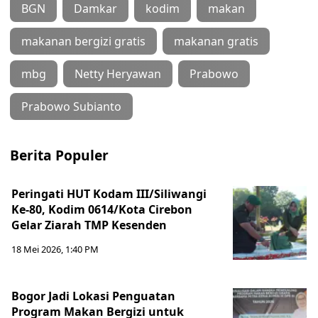
BGN
Damkar
kodim
makan
makanan bergizi gratis
makanan gratis
mbg
Netty Heryawan
Prabowo
Prabowo Subianto
Berita Populer
Peringati HUT Kodam III/Siliwangi
Ke-80, Kodim 0614/Kota Cirebon
Gelar Ziarah TMP Kesenden
18 Mei 2026, 1:40 PM
Bogor Jadi Lokasi Penguatan
Program Makan Bergizi untuk