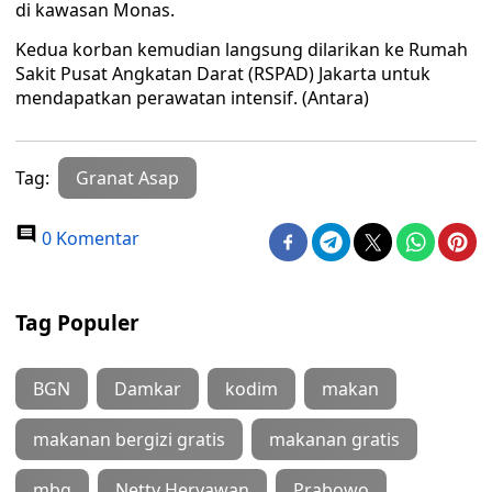
di kawasan Monas.
Kedua korban kemudian langsung dilarikan ke Rumah
Sakit Pusat Angkatan Darat (RSPAD) Jakarta untuk
mendapatkan perawatan intensif. (Antara)
Tag:
Granat Asap
0 Komentar
Tag Populer
BGN
Damkar
kodim
makan
makanan bergizi gratis
makanan gratis
mbg
Netty Heryawan
Prabowo