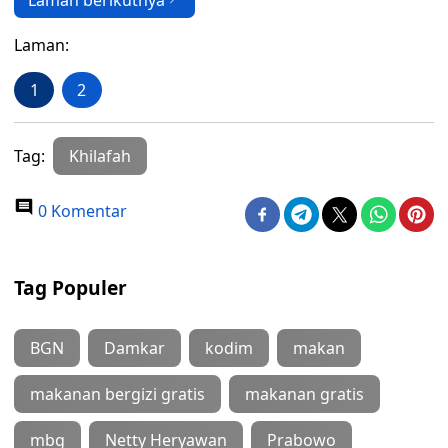
Laman berikutnya
Laman:
1
2
Tag:
Khilafah
0 Komentar
Tag Populer
BGN
Damkar
kodim
makan
makanan bergizi gratis
makanan gratis
mbg
Netty Heryawan
Prabowo