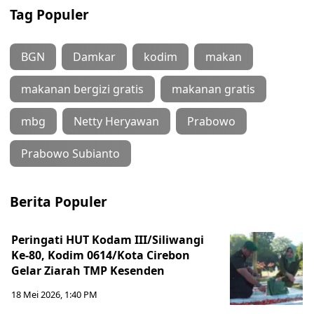
Tag Populer
BGN
Damkar
kodim
makan
makanan bergizi gratis
makanan gratis
mbg
Netty Heryawan
Prabowo
Prabowo Subianto
Berita Populer
Peringati HUT Kodam III/Siliwangi
Ke-80, Kodim 0614/Kota Cirebon
Gelar Ziarah TMP Kesenden
18 Mei 2026, 1:40 PM