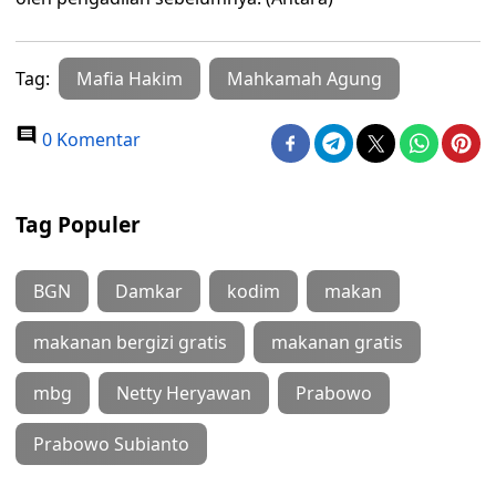
Tag:
Mafia Hakim
Mahkamah Agung
0 Komentar
Tag Populer
BGN
Damkar
kodim
makan
makanan bergizi gratis
makanan gratis
mbg
Netty Heryawan
Prabowo
Prabowo Subianto