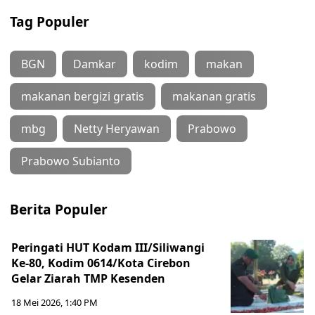
Tag Populer
BGN
Damkar
kodim
makan
makanan bergizi gratis
makanan gratis
mbg
Netty Heryawan
Prabowo
Prabowo Subianto
Berita Populer
Peringati HUT Kodam III/Siliwangi
Ke-80, Kodim 0614/Kota Cirebon
Gelar Ziarah TMP Kesenden
18 Mei 2026, 1:40 PM