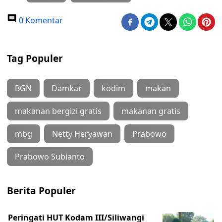
0 Komentar
Tag Populer
BGN
Damkar
kodim
makan
makanan bergizi gratis
makanan gratis
mbg
Netty Heryawan
Prabowo
Prabowo Subianto
Berita Populer
Peringati HUT Kodam III/Siliwangi