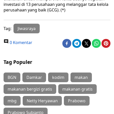
investasi di 13 perusahaan yang melanggar tata kelola
perusahaan yang baik (GCG). (*)
Tag:
Jiwasraya
0 Komentar
Tag Populer
BGN
Damkar
kodim
makan
makanan bergizi gratis
makanan gratis
mbg
Netty Heryawan
Prabowo
Prabowo Subianto