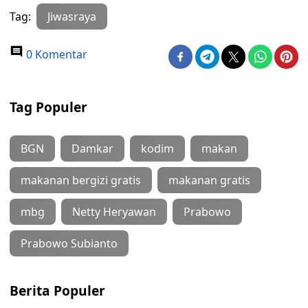
Tag:
Jiwasraya
0 Komentar
Tag Populer
BGN
Damkar
kodim
makan
makanan bergizi gratis
makanan gratis
mbg
Netty Heryawan
Prabowo
Prabowo Subianto
Berita Populer