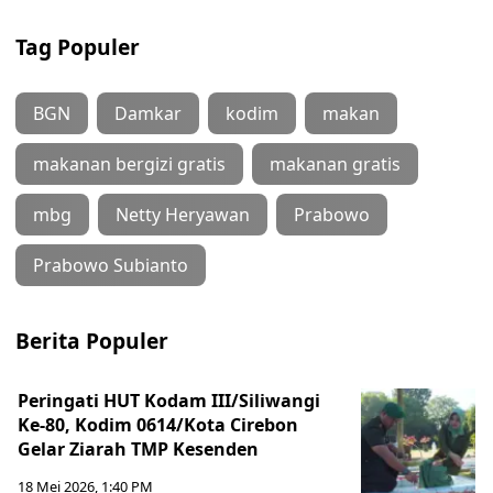
Tag Populer
BGN
Damkar
kodim
makan
makanan bergizi gratis
makanan gratis
mbg
Netty Heryawan
Prabowo
Prabowo Subianto
Berita Populer
Peringati HUT Kodam III/Siliwangi
Ke-80, Kodim 0614/Kota Cirebon
Gelar Ziarah TMP Kesenden
18 Mei 2026, 1:40 PM