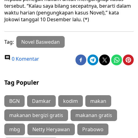
tersebut. “Kalau saya bilang secepatnya, berarti dalam
waktu harian (pengungkapan kasus Novel),” kata
Jokowi tanggal 10 Desember lalu. (*)
Tag:
Novel Baswedan
0 Komentar
Tag Populer
BGN
Damkar
kodim
makan
makanan bergizi gratis
makanan gratis
mbg
Netty Heryawan
Prabowo