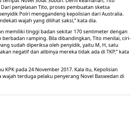
jid tempat Novel Solat Subuh. Demi keamanan, Tito
Dari penjelasan Tito, proses pembuatan sketsa
nyidik Polri menggandeng kepolisian dari Australia.
ndekati wajah yang dilihat saksi,” kata dia.
n memiliki tinggi badan sekitar 170 sentimeter dengan
dan berbadan ramping. Bila dibandingkan, Tito menilai, ciri-
ang sudah diperiksa oleh penyidik, yaitu M, H, satu
akan negatif dan alibinya mereka tidak ada di TKP,” kata
mu KPK pada 24 November 2017. Kala itu, Kepolisian
 wajah terduga pelaku penyerang Novel Baswedan di