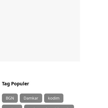
Tag Populer
BGN
Damkar
kodim