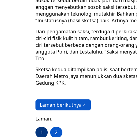
Sosok tersebut berdiri tidak jauh dari mas
enggan menyebutkan sosok saksi tersebut. 
menggunakan teknologi mutakhir. Bahkan pe
“Ini statusnya (hasil sketsa) baik. Artinya me
Dari pengamatan saksi, terduga diperkiraka
ciri-ciri fisik kulit hitam, rambut keriting, 
ciri tersebut berbeda dengan orang-orang y
anggota Polri, dan Lestaluhu. “Saksi menyat
Tito.
Sketsa kedua ditampilkan polisi saat berte
Daerah Metro Jaya menunjukkan dua sketsa
Gedung KPK.
Laman berikutnya
Laman:
1
2