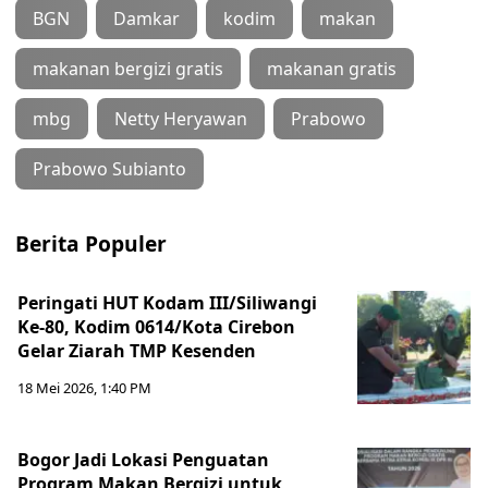
BGN
Damkar
kodim
makan
makanan bergizi gratis
makanan gratis
mbg
Netty Heryawan
Prabowo
Prabowo Subianto
Berita Populer
Peringati HUT Kodam III/Siliwangi
Ke-80, Kodim 0614/Kota Cirebon
Gelar Ziarah TMP Kesenden
18 Mei 2026, 1:40 PM
Bogor Jadi Lokasi Penguatan
Program Makan Bergizi untuk