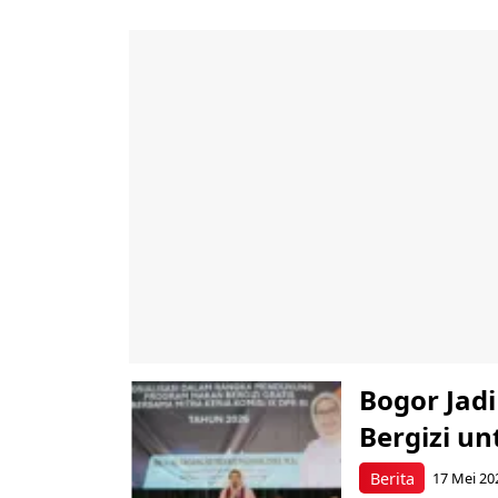
Bogor Jad
Bergizi u
Berita
17 Mei 20