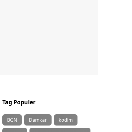
Tag Populer
BGN
Damkar
kodim