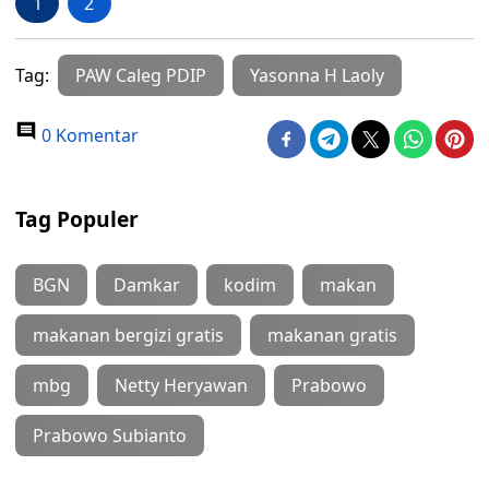
1
2
Tag:
PAW Caleg PDIP
Yasonna H Laoly
0 Komentar
Tag Populer
BGN
Damkar
kodim
makan
makanan bergizi gratis
makanan gratis
mbg
Netty Heryawan
Prabowo
Prabowo Subianto