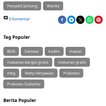
Penyakit Jantung
Wanita
0 Komentar
Tag Populer
BGN
Damkar
kodim
makan
makanan bergizi gratis
makanan gratis
mbg
Netty Heryawan
Prabowo
Prabowo Subianto
Berita Populer