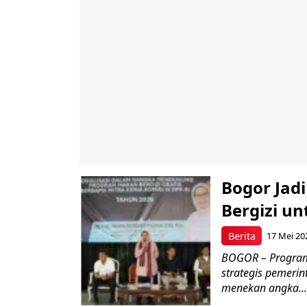
Bogor Jad
Bergizi u
Berita
17 Mei 20
BOGOR – Program 
strategis pemerin
menekan angka...