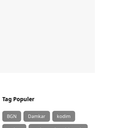
Tag Populer
BGN
Damkar
kodim