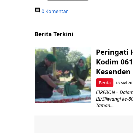
0 Komentar
Berita Terkini
Peringati 
Kodim 061
Kesenden
Berita
18 Mei 20
CIREBON – Dalam
III/Siliwangi ke
Taman...