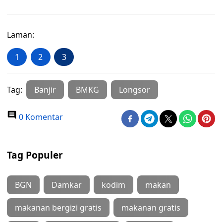
Laman:
1
2
3
Tag:
Banjir
BMKG
Longsor
0 Komentar
Tag Populer
BGN
Damkar
kodim
makan
makanan bergizi gratis
makanan gratis