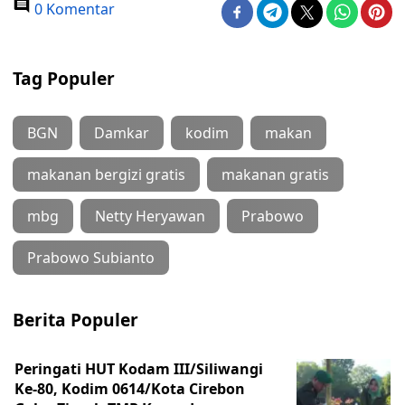
0 Komentar
Tag Populer
BGN
Damkar
kodim
makan
makanan bergizi gratis
makanan gratis
mbg
Netty Heryawan
Prabowo
Prabowo Subianto
Berita Populer
Peringati HUT Kodam III/Siliwangi
Ke-80, Kodim 0614/Kota Cirebon