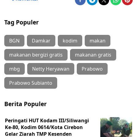
Tag Populer
BGN
Damkar
kodim
makan
makanan bergizi gratis
makanan gratis
mbg
Netty Heryawan
Prabowo
Prabowo Subianto
Berita Populer
Peringati HUT Kodam III/Siliwangi
Ke-80, Kodim 0614/Kota Cirebon
Gelar Ziarah TMP Kesenden