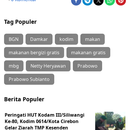
Tag Populer
BGN
Damkar
kodim
makan
makanan bergizi gratis
makanan gratis
mbg
Netty Heryawan
Prabowo
Prabowo Subianto
Berita Populer
Peringati HUT Kodam III/Siliwangi
Ke-80, Kodim 0614/Kota Cirebon
Gelar Ziarah TMP Kesenden