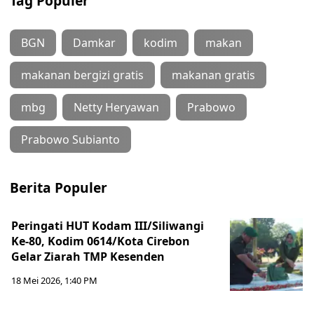
Tag Populer
BGN
Damkar
kodim
makan
makanan bergizi gratis
makanan gratis
mbg
Netty Heryawan
Prabowo
Prabowo Subianto
Berita Populer
Peringati HUT Kodam III/Siliwangi
Ke-80, Kodim 0614/Kota Cirebon
Gelar Ziarah TMP Kesenden
18 Mei 2026, 1:40 PM