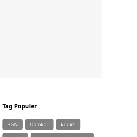
Tag Populer
BGN
Damkar
kodim