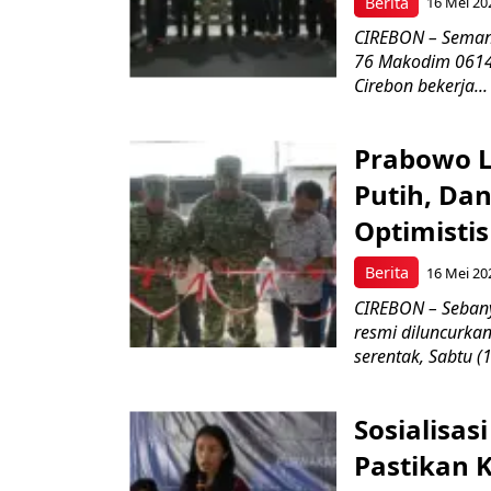
Berita
16 Mei 20
CIREBON – Semang
76 Makodim 0614/
Cirebon bekerja...
Prabowo L
Putih, Da
Optimistis
Berita
16 Mei 20
CIREBON – Sebany
resmi diluncurka
serentak, Sabtu (
Sosialisa
Pastikan 