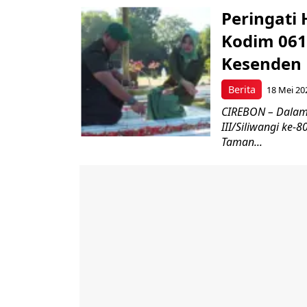
Peringati 
Kodim 061
Kesenden
Berita
18 Mei 20
CIREBON – Dalam
III/Siliwangi ke
Taman...