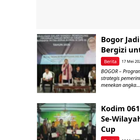
Bogor Jad
Bergizi u
Berita
17 Mei 20
BOGOR – Program 
strategis pemerin
menekan angka...
Kodim 061
Se-Wilayah
Cup