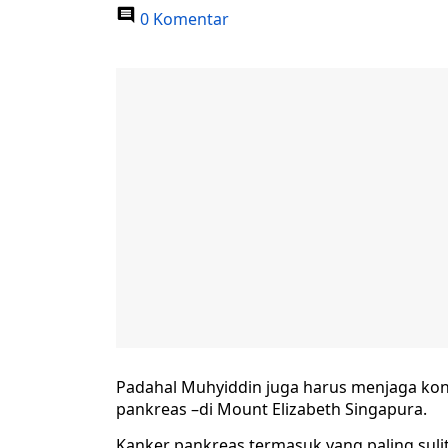
0 Komentar
Padahal Muhyiddin juga harus menjaga kondi
pankreas –di Mount Elizabeth Singapura.
Kanker pankreas termasuk yang paling sulit