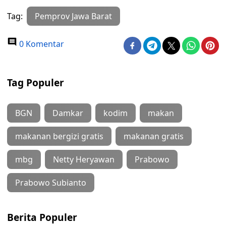
Tag:
Pemprov Jawa Barat
0 Komentar
Tag Populer
BGN
Damkar
kodim
makan
makanan bergizi gratis
makanan gratis
mbg
Netty Heryawan
Prabowo
Prabowo Subianto
Berita Populer