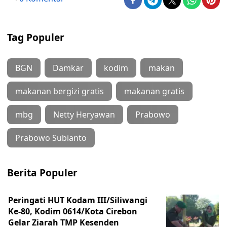
Tag Populer
BGN
Damkar
kodim
makan
makanan bergizi gratis
makanan gratis
mbg
Netty Heryawan
Prabowo
Prabowo Subianto
Berita Populer
Peringati HUT Kodam III/Siliwangi
Ke-80, Kodim 0614/Kota Cirebon
Gelar Ziarah TMP Kesenden