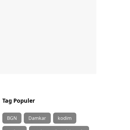
Tag Populer
BGN
Damkar
kodim