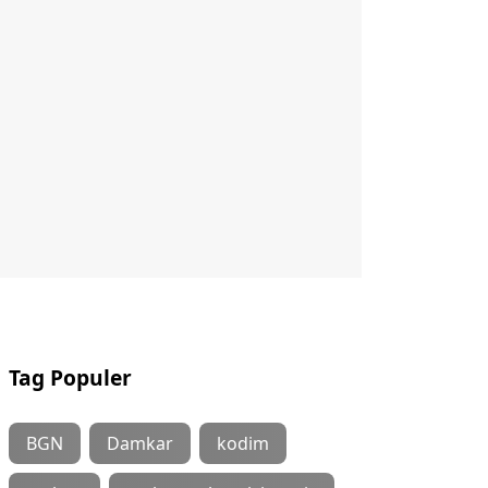
Tag Populer
BGN
Damkar
kodim