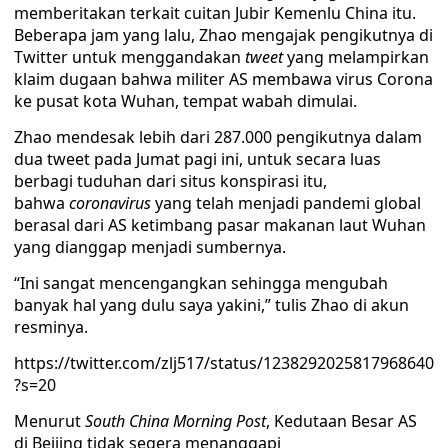
memberitakan terkait cuitan Jubir Kemenlu China itu.
Beberapa jam yang lalu, Zhao mengajak pengikutnya di
Twitter untuk menggandakan
tweet
yang melampirkan
klaim dugaan bahwa militer AS membawa virus Corona
ke pusat kota Wuhan, tempat wabah dimulai.
Zhao mendesak lebih dari 287.000 pengikutnya dalam
dua tweet pada Jumat pagi ini, untuk secara luas
berbagi tuduhan dari situs konspirasi itu,
bahwa
coronavirus
yang telah menjadi pandemi global
berasal dari AS ketimbang pasar makanan laut Wuhan
yang dianggap menjadi sumbernya.
“Ini sangat mencengangkan sehingga mengubah
banyak hal yang dulu saya yakini,” tulis Zhao di akun
resminya.
https://twitter.com/zlj517/status/1238292025817968640
?s=20
Menurut
South China Morning Post
, Kedutaan Besar AS
di Beijing tidak segera menanggapi