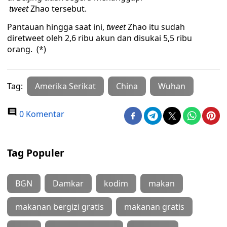
tweet
Zhao tersebut.
Pantauan hingga saat ini,
tweet
Zhao itu sudah
diretweet oleh 2,6 ribu akun dan disukai 5,5 ribu
orang. (*)
Tag:
Amerika Serikat
China
Wuhan
0 Komentar
Tag Populer
BGN
Damkar
kodim
makan
makanan bergizi gratis
makanan gratis