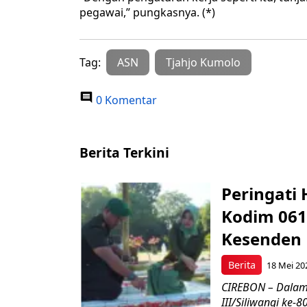
pegawai,” pungkasnya. (*)
Tag:
ASN
Tjahjo Kumolo
0 Komentar
Berita Terkini
Peringati 
Kodim 061
Kesenden
Berita
18 Mei 20
CIREBON – Dalam
III/Siliwangi ke