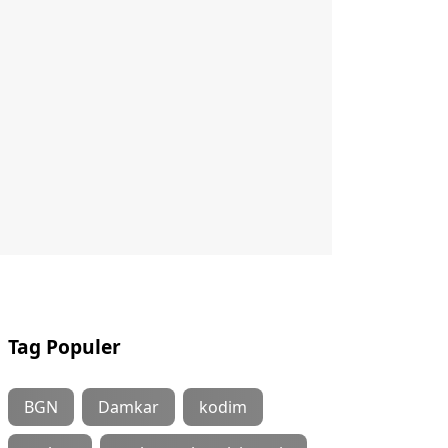
Tag Populer
BGN
Damkar
kodim