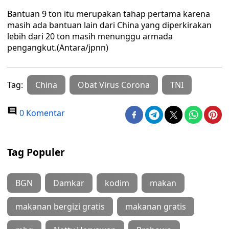
Bantuan 9 ton itu merupakan tahap pertama karena
masih ada bantuan lain dari China yang diperkirakan
lebih dari 20 ton masih menunggu armada
pengangkut.(Antara/jpnn)
Tag:
China
Obat Virus Corona
TNI
0 Komentar
Tag Populer
BGN
Damkar
kodim
makan
makanan bergizi gratis
makanan gratis