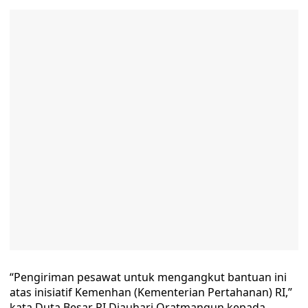
“Pengiriman pesawat untuk mengangkut bantuan ini
atas inisiatif Kemenhan (Kementerian Pertahanan) RI,”
kata Duta Besar RI Djauhari Oratmangun kepada