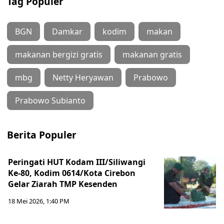
Tag Populer
BGN
Damkar
kodim
makan
makanan bergizi gratis
makanan gratis
mbg
Netty Heryawan
Prabowo
Prabowo Subianto
Berita Populer
Peringati HUT Kodam III/Siliwangi
Ke-80, Kodim 0614/Kota Cirebon
Gelar Ziarah TMP Kesenden
18 Mei 2026, 1:40 PM