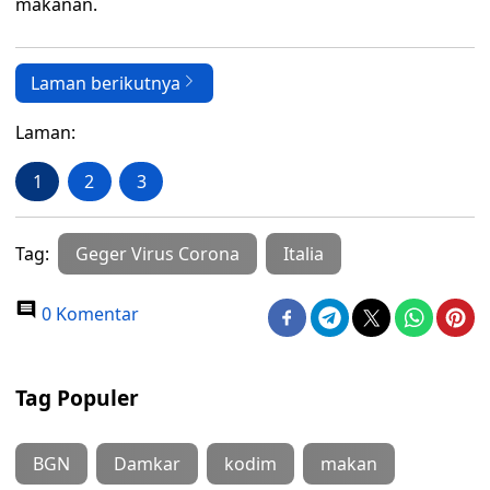
makanan.
Laman berikutnya
Laman:
1
2
3
Tag:
Geger Virus Corona
Italia
0 Komentar
Tag Populer
BGN
Damkar
kodim
makan