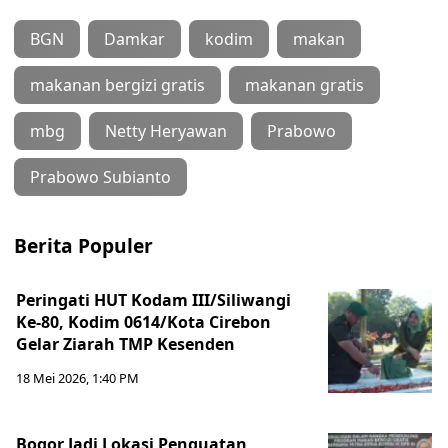
BGN
Damkar
kodim
makan
makanan bergizi gratis
makanan gratis
mbg
Netty Heryawan
Prabowo
Prabowo Subianto
Berita Populer
Peringati HUT Kodam III/Siliwangi
Ke-80, Kodim 0614/Kota Cirebon
Gelar Ziarah TMP Kesenden
18 Mei 2026, 1:40 PM
Bogor Jadi Lokasi Penguatan