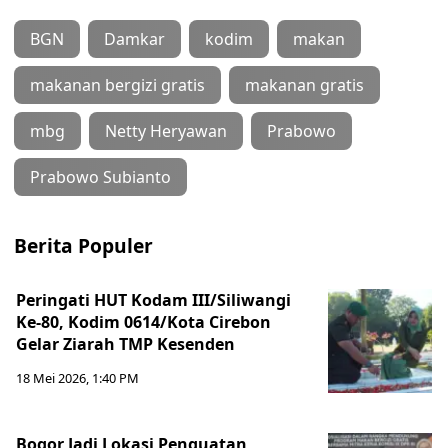
BGN
Damkar
kodim
makan
makanan bergizi gratis
makanan gratis
mbg
Netty Heryawan
Prabowo
Prabowo Subianto
Berita Populer
Peringati HUT Kodam III/Siliwangi
Ke-80, Kodim 0614/Kota Cirebon
Gelar Ziarah TMP Kesenden
18 Mei 2026, 1:40 PM
Bogor Jadi Lokasi Penguatan