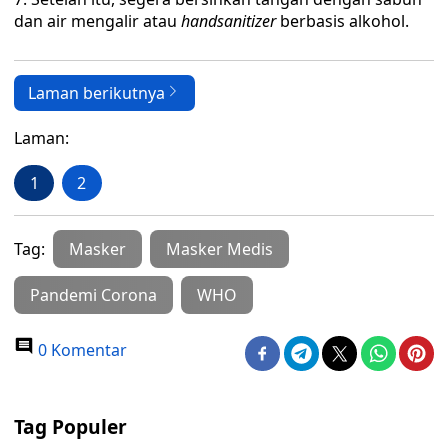
dan air mengalir atau
handsanitizer
berbasis alkohol.
Laman berikutnya
Laman:
1
2
Tag:
Masker
Masker Medis
Pandemi Corona
WHO
0 Komentar
Tag Populer