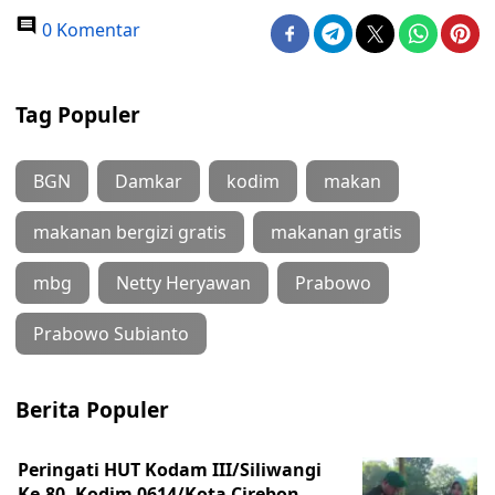
0 Komentar
Tag Populer
BGN
Damkar
kodim
makan
makanan bergizi gratis
makanan gratis
mbg
Netty Heryawan
Prabowo
Prabowo Subianto
Berita Populer
Peringati HUT Kodam III/Siliwangi
Ke-80, Kodim 0614/Kota Cirebon