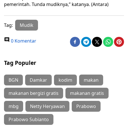
pemerintah. Tunda mudiknya,” katanya. (Antara)
Tag:
Mudik
0 Komentar
Tag Populer
BGN
Damkar
kodim
makan
makanan bergizi gratis
makanan gratis
mbg
Netty Heryawan
Prabowo
Prabowo Subianto