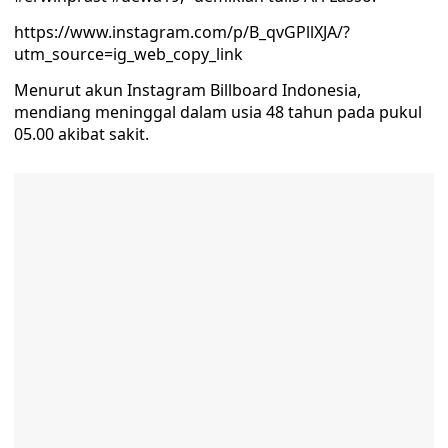
https://www.instagram.com/p/B_qvGPllXJA/?
utm_source=ig_web_copy_link
Menurut akun Instagram Billboard Indonesia,
mendiang meninggal dalam usia 48 tahun pada pukul
05.00 akibat sakit.