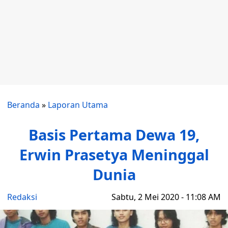
Beranda
»
Laporan Utama
Basis Pertama Dewa 19,
Erwin Prasetya Meninggal
Dunia
Redaksi
Sabtu, 2 Mei 2020 - 11:08 AM