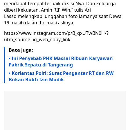
mendapat tempat terbaik di sisi-Nya. Dan keluarga
diberi kekuatan. Amin RIP Win,” tulis Ari
Lasso melengkapi unggahan foto lamanya saat Dewa
19 masih dalam formasi aslinya.
https://www.instagram.com/p/B_qxUTwBN0H/?
utm_source=ig_web_copy_link
Baca Juga:
Ini Penyebab PHK Massal Ribuan Karyawan
Pabrik Sepatu di Tangerang
Korlantas Polri: Surat Pengantar RT dan RW
Bukan Bukti Izin Mudik