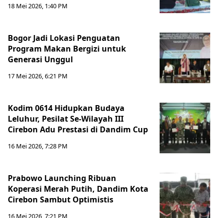
18 Mei 2026, 1:40 PM
Bogor Jadi Lokasi Penguatan
Program Makan Bergizi untuk
Generasi Unggul
17 Mei 2026, 6:21 PM
Kodim 0614 Hidupkan Budaya
Leluhur, Pesilat Se-Wilayah III
Cirebon Adu Prestasi di Dandim Cup
16 Mei 2026, 7:28 PM
Prabowo Launching Ribuan
Koperasi Merah Putih, Dandim Kota
Cirebon Sambut Optimistis
16 Mei 2026, 7:21 PM