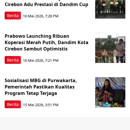
Cirebon Adu Prestasi di Dandim Cup
Berita
16 Mei 2026, 7:28 PM
Prabowo Launching Ribuan
Koperasi Merah Putih, Dandim Kota
Cirebon Sambut Optimistis
Berita
16 Mei 2026, 7:21 PM
Sosialisasi MBG di Purwakarta,
Pemerintah Pastikan Kualitas
Program Tetap Terjaga
Berita
15 Mei 2026, 3:51 PM