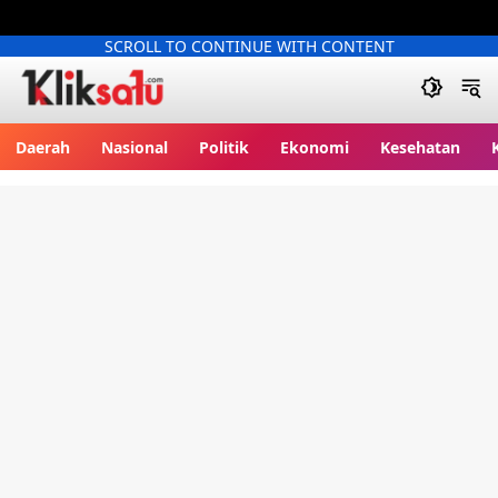
SCROLL TO CONTINUE WITH CONTENT
Kliksatu.com
Daerah
Nasional
Politik
Ekonomi
Kesehatan