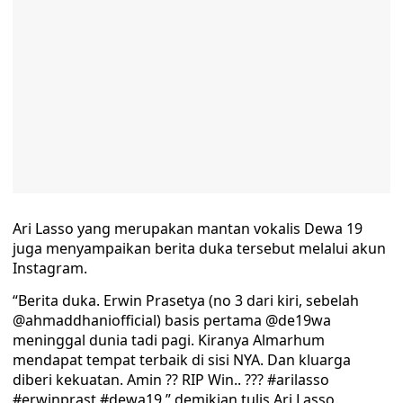
Ari Lasso yang merupakan mantan vokalis Dewa 19
juga menyampaikan berita duka tersebut melalui akun
Instagram.
“Berita duka. Erwin Prasetya (no 3 dari kiri, sebelah
@ahmaddhaniofficial) basis pertama @de19wa
meninggal dunia tadi pagi. Kiranya Almarhum
mendapat tempat terbaik di sisi NYA. Dan kluarga
diberi kekuatan. Amin ?? RIP Win.. ??? #arilasso
#erwinprast #dewa19,” demikian tulis Ari Lasso.