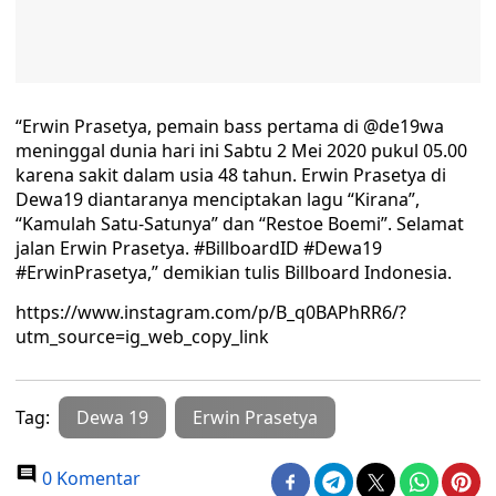
“Erwin Prasetya, pemain bass pertama di @de19wa
meninggal dunia hari ini Sabtu 2 Mei 2020 pukul 05.00
karena sakit dalam usia 48 tahun. Erwin Prasetya di
Dewa19 diantaranya menciptakan lagu “Kirana”,
“Kamulah Satu-Satunya” dan “Restoe Boemi”. Selamat
jalan Erwin Prasetya. #BillboardID #Dewa19
#ErwinPrasetya,” demikian tulis Billboard Indonesia.
https://www.instagram.com/p/B_q0BAPhRR6/?
utm_source=ig_web_copy_link
Tag:
Dewa 19
Erwin Prasetya
0 Komentar