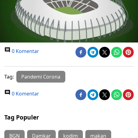
0 Komentar
Tag:
Pandemi Corona
0 Komentar
Tag Populer
BGN
Damkar
kodim
makan