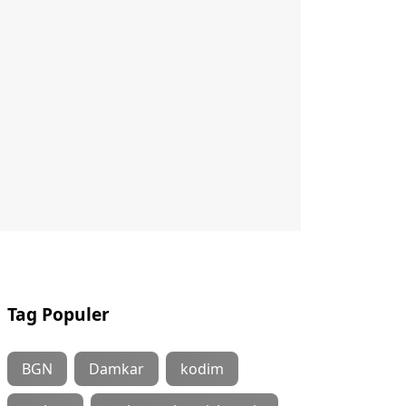
Tag Populer
BGN
Damkar
kodim