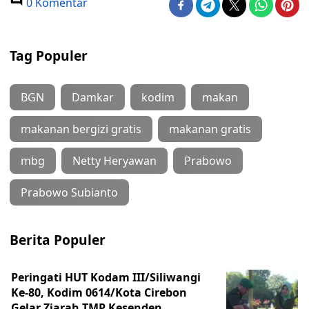
0 Komentar
Tag Populer
BGN
Damkar
kodim
makan
makanan bergizi gratis
makanan gratis
mbg
Netty Heryawan
Prabowo
Prabowo Subianto
Berita Populer
Peringati HUT Kodam III/Siliwangi
Ke-80, Kodim 0614/Kota Cirebon
Gelar Ziarah TMP Kesenden