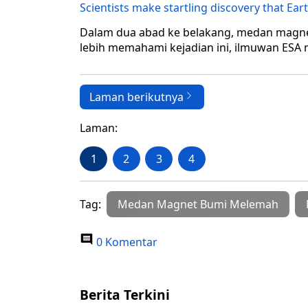
Scientists make startling discovery that Ear
Dalam dua abad ke belakang, medan magnet
lebih memahami kejadian ini, ilmuwan ESA
Laman berikutnya
Laman:
1
2
3
4
Tag:
Medan Magnet Bumi Melemah
0 Komentar
Berita Terkini