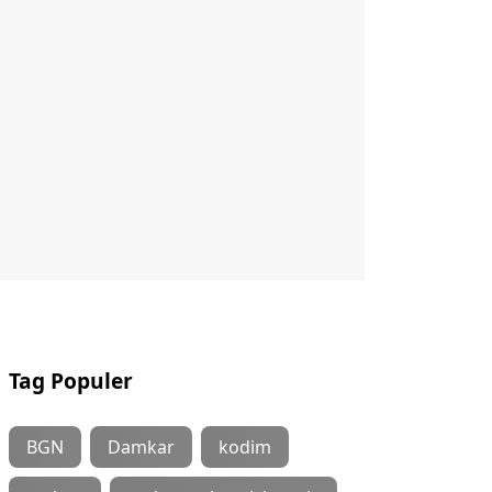
Tag Populer
BGN
Damkar
kodim