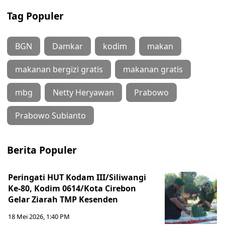
Tag Populer
BGN
Damkar
kodim
makan
makanan bergizi gratis
makanan gratis
mbg
Netty Heryawan
Prabowo
Prabowo Subianto
Berita Populer
Peringati HUT Kodam III/Siliwangi
Ke-80, Kodim 0614/Kota Cirebon
Gelar Ziarah TMP Kesenden
18 Mei 2026, 1:40 PM