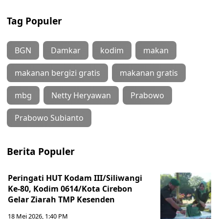
Tag Populer
BGN
Damkar
kodim
makan
makanan bergizi gratis
makanan gratis
mbg
Netty Heryawan
Prabowo
Prabowo Subianto
Berita Populer
Peringati HUT Kodam III/Siliwangi
Ke-80, Kodim 0614/Kota Cirebon
Gelar Ziarah TMP Kesenden
18 Mei 2026, 1:40 PM