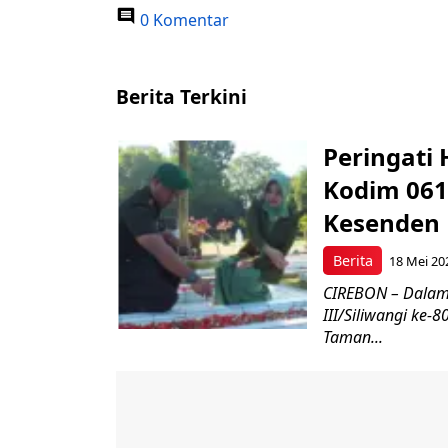
0 Komentar
Berita Terkini
Peringati 
Kodim 061
Kesenden
Berita
18 Mei 20
CIREBON – Dalam
III/Siliwangi ke
Taman...