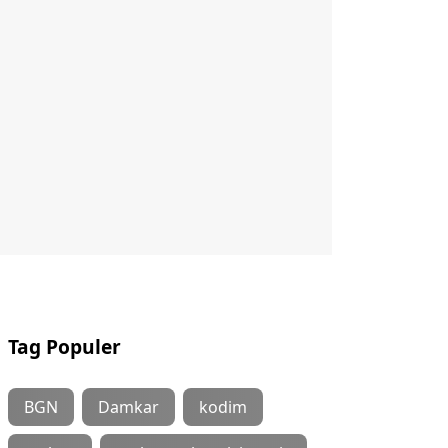
Tag Populer
BGN
Damkar
kodim