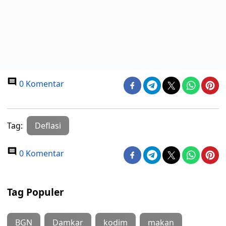
0 Komentar
Tag:
Deflasi
0 Komentar
Tag Populer
BGN
Damkar
kodim
makan