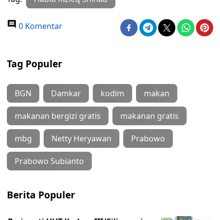
0 Komentar
Tag Populer
BGN
Damkar
kodim
makan
makanan bergizi gratis
makanan gratis
mbg
Netty Heryawan
Prabowo
Prabowo Subianto
Berita Populer