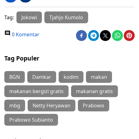
Tag:
Jokowi
Tjahjo Kumolo
0 Komentar
Tag Populer
BGN
Damkar
kodim
makan
makanan bergizi gratis
makanan gratis
mbg
Netty Heryawan
Prabowo
Prabowo Subianto