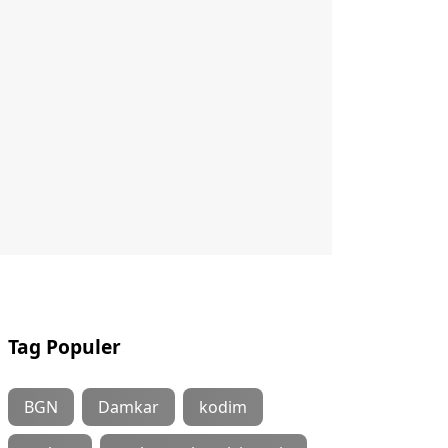
Tag Populer
BGN
Damkar
kodim