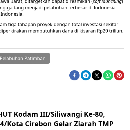
wa Barat, ditargetkan dapat diresmikan (
soft launching
)
ang-gadang menjadi pelabuhan terbesar di Indonesia
 Indonesia.
 tiga tahapan proyek dengan total investasi sekitar
iperkirakan membutuhkan dana di kisaran Rp20 triliun.
Pelabuhan Patimban
HUT Kodam III/Siliwangi Ke-80,
4/Kota Cirebon Gelar Ziarah TMP