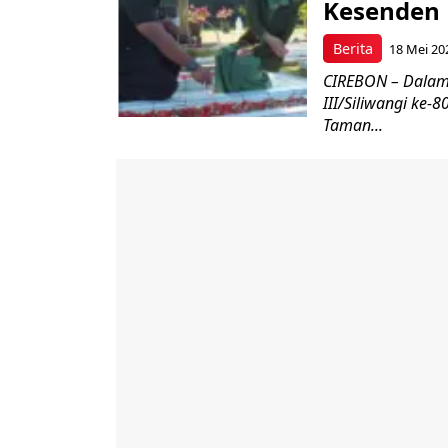
Kesenden
Berita
18 Mei 20
CIREBON – Dalam
III/Siliwangi ke
Taman...