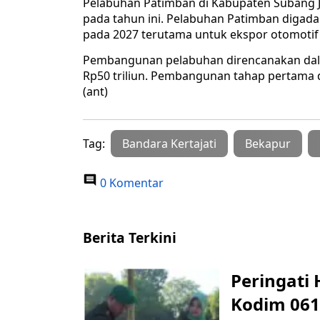
Pelabuhan Patimban di Kabupaten Subang Ja
pada tahun ini. Pelabuhan Patimban digad
pada 2027 terutama untuk ekspor otomotif
Pembangunan pelabuhan direncanakan dalam
Rp50 triliun. Pembangunan tahap pertama d
(ant)
Tag:
Bandara Kertajati
Bekapur
0 Komentar
Berita Terkini
Peringati 
Kodim 061