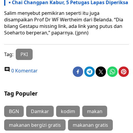
Chai Changpan Kabur, 5 Petugas Lapas Diperiksa
Salim menyebut pemikiran seperti itu juga
disampaikan Prof Dr WF Wertheim dari Belanda. “Dia
bilang Gestapu missing link, ada link yang putus dan
Soeharto berperan,” paparnya. (jpnn)
Tag:
PKI
0 Komentar
Tag Populer
BGN
Damkar
kodim
makan
makanan bergizi gratis
makanan gratis