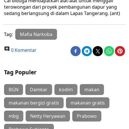
Cai diduga mendapatkan alat-alat untuk menggali
terowongan dari proyek pembangunan dapur yang
sedang berlangsung di dalam Lapas Tangerang. (ant)
Tag:
Mafia Narkoba
0 Komentar
Tag Populer
BGN
Damkar
kodim
makan
makanan bergizi gratis
makanan gratis
mbg
Netty Heryawan
Prabowo